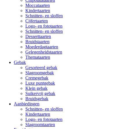
Chipolatataarten
Moccataarten
Kindertaarten
Schnitten- en sloffen
Cijfertaarten
Logo- en fototaarten
Schnitten- en sloffen
Desserttaarten
Bruidstaarten
Moederdagtaarten
Gelegenheidstaarten
Themataarten
Gebak
Gesorteerd gebak
Slagroomgebak
Cremegebak
Luxe puntgebak
Klein gebak
Suikervrij gebak
Bruidsgebak
Aanbiedingen
Schnitten- en sloffen
Kindertaarten
Logo- en fototaarten
Slagroomtaarten