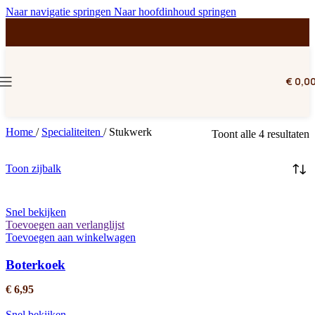
Naar navigatie springen
Naar hoofdinhoud springen
€
0,0
Home
/
Specialiteiten
/
Stukwerk
Toont alle 4 resultaten
Toon zijbalk
Snel bekijken
Toevoegen aan verlanglijst
Toevoegen aan winkelwagen
Boterkoek
€
6,95
Snel bekijken