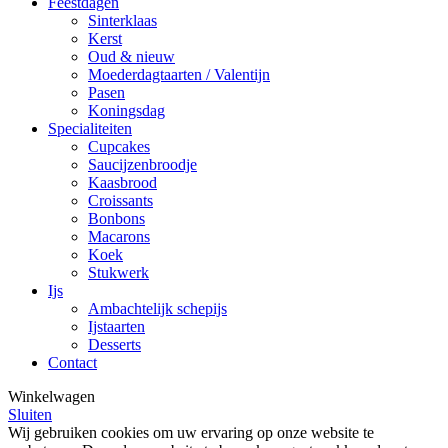
Feestdagen
Sinterklaas
Kerst
Oud & nieuw
Moederdagtaarten / Valentijn
Pasen
Koningsdag
Specialiteiten
Cupcakes
Saucijzenbroodje
Kaasbrood
Croissants
Bonbons
Macarons
Koek
Stukwerk
Ijs
Ambachtelijk schepijs
Ijstaarten
Desserts
Contact
Winkelwagen
Sluiten
Wij gebruiken cookies om uw ervaring op onze website te