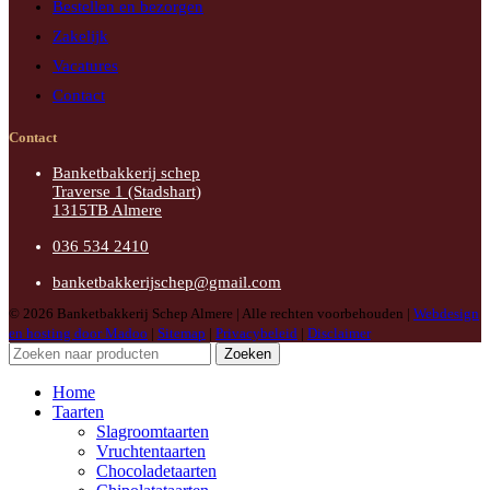
Bestellen en bezorgen
Zakelijk
Vacatures
Contact
Contact
Banketbakkerij schep
Traverse 1 (Stadshart)
1315TB Almere
036 534 2410
banketbakkerijschep@gmail.com
© 2026 Banketbakkerij Schep Almere | Alle rechten voorbehouden |
Webdesign
en hosting door Madoo
|
Sitemap
|
Privacybeleid
|
Disclaimer
Zoeken
Home
Taarten
Slagroomtaarten
Vruchtentaarten
Chocoladetaarten